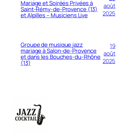
Mariage et Soirées Privées à
août
Saint-Rémy-de-Provence (13)
2025
et Alpilles – Musiciens Live
Groupe de musique jazz
19
mariage à Salon-de-Provence
août
et dans les Bouches-du-Rhône
2025
(13)