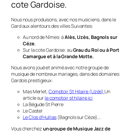
cote Gardoise.
Nous nous produisons, avec nos musiciens, dans le
Gard aux alentours des villes Suivantes:
Au nord de Nîmes: à
Alès, Uzès, Bagnols sur
Céze
,
Sur la cote Gardoise: au
Grau du Roi ou à Port
Camargue et à la Grande Motte.
Nous avons joué et animé avec notre groupe de
musique de nombreux mariages, dans des domaines
Gardois prestigieux:
Mas Merlet,
Comptoir St Hilaire (Uzés)
Un
article sur
le comptoir st hilaire ici
La Bégude St Pierre
Le Castel
Le Clos d’Hullias
(Bagnols sur Cèze)….
Vous cherchez
un groupe de Musique Jazz de