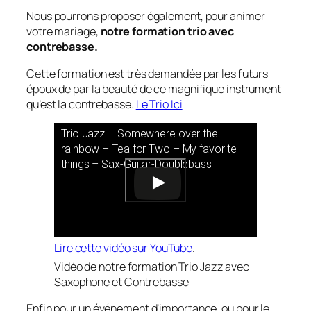
Nous pourrons proposer également, pour animer
votre mariage,
notre formation trio avec
contrebasse.
Cette formation est très demandée par les futurs
époux de par la beauté de ce magnifique instrument
qu’est la contrebasse.
Le Trio Ici
Trio Jazz – Somewhere over the
rainbow – Tea for Two – My favorite
things – Sax-Guitar-Doublebass
Lire cette vidéo sur YouTube
.
Vidéo de notre formation Trio Jazz avec
Saxophone et Contrebasse
Enfin pour un événement d’importance, ou pour le