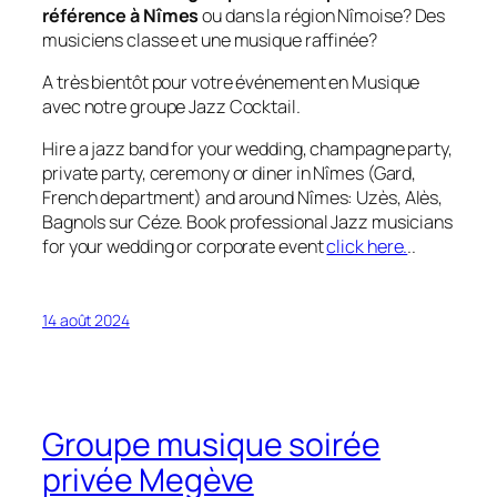
référence à Nîmes
ou dans la région Nîmoise? Des
musiciens classe et une musique raffinée?
A très bientôt pour votre événement en Musique
avec notre groupe Jazz Cocktail.
Hire a jazz band for your wedding, champagne party,
private party, ceremony or diner in Nîmes (Gard,
French department) and around Nîmes: Uzès, Alès,
Bagnols sur Céze. Book professional Jazz musicians
for your wedding or corporate event
click here.
..
14 août 2024
Groupe musique soirée
privée Megève