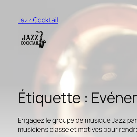
Aller
au
Jazz Cocktail
contenu
Étiquette :
Evéne
Engagez le groupe de musique Jazz parf
musiciens classe et motivés pour rend