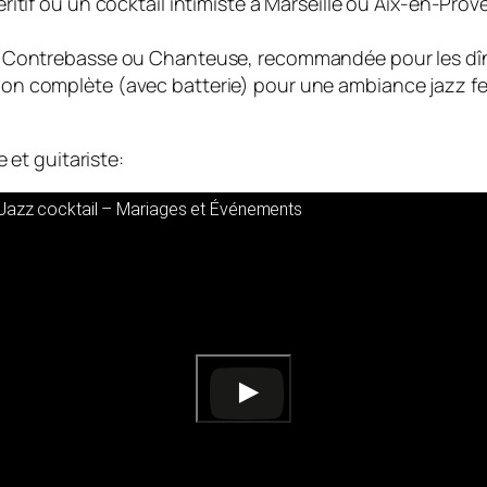
ritif ou un cocktail intimiste à Marseille ou Aix-en-Pro
 Contrebasse ou Chanteuse, recommandée pour les dîne
on complète (avec batterie) pour une ambiance jazz fest
et guitariste:
Jazz cocktail – Mariages et Événements