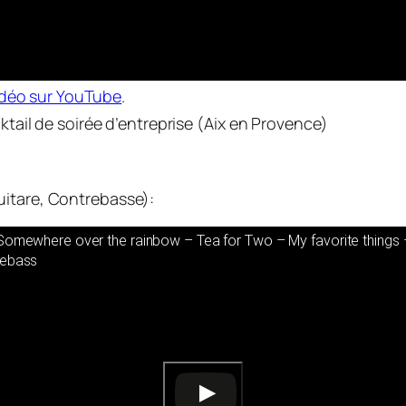
vidéo sur YouTube
.
ail de soirée d’entreprise (Aix en Provence)
uitare, Contrebasse):
 Somewhere over the rainbow – Tea for Two – My favorite things 
lebass