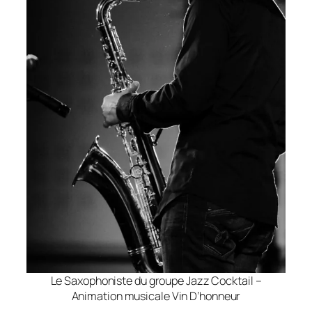
Le Saxophoniste du groupe Jazz Cocktail –
Animation musicale Vin D’honneur