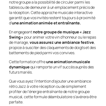
notre groupe a la possibilité de circuler parmi les
tables ou de demeurer à un emplacement précis de
la réception. Cette approche musicale interactive
garantit que vos invités restent toujours à proximité
d’
une animation animée et entraînante.
En engageant
notre groupe de musique « Jazz
Swing »
pour animer votre vin d’honneur ou le repas
de mariage,
vous assurez une ambiance festive
,
propice à susciter des claquements de doigts et des
battements de pied parmi vos convives.
Cette formation offre
une animation musicale
dynamique
qui remporte un vif succès auprès des
futurs mariés.
Que vous ayez l’intention d’ajouter une ambiance
rétro Jazz à votre réception ou de simplement
profiter de l’énergie entraînante de notre groupe
musical, cette formule déambulatoire s’avérera être
parfaite.