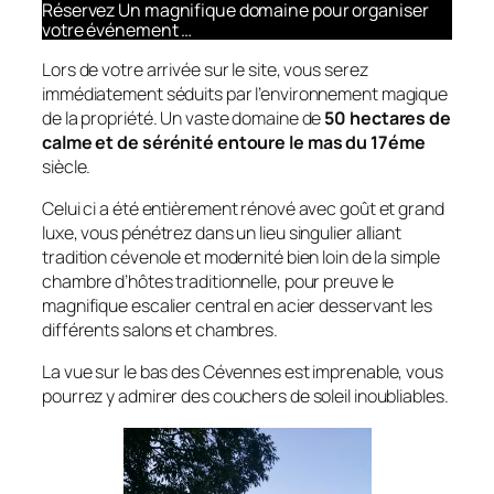
Réservez Un magnifique domaine pour organiser
votre événement …
Lors de votre arrivée sur le site, vous serez
immédiatement séduits par l’environnement magique
de la propriété. Un vaste domaine de
50 hectares de
calme et de sérénité entoure le mas du 17éme
siècle.
Celui ci a été entièrement rénové avec goût et grand
luxe, vous pénétrez dans un lieu singulier alliant
tradition cévenole et modernité bien loin de la simple
chambre d’hôtes traditionnelle, pour preuve le
magnifique escalier central en acier desservant les
différents salons et chambres.
La vue sur le bas des Cévennes est imprenable, vous
pourrez y admirer des couchers de soleil inoubliables.