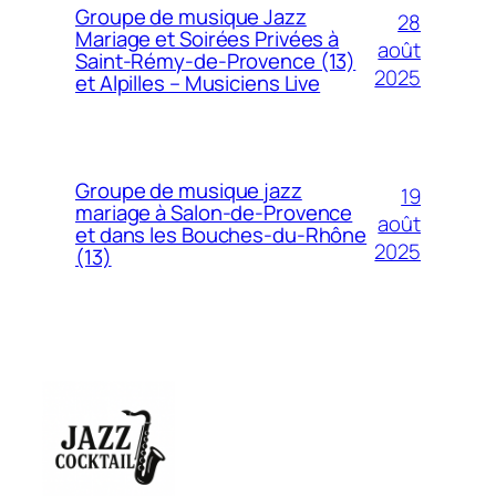
Groupe de musique Jazz
28
Mariage et Soirées Privées à
août
Saint-Rémy-de-Provence (13)
2025
et Alpilles – Musiciens Live
Groupe de musique jazz
19
mariage à Salon-de-Provence
août
et dans les Bouches-du-Rhône
2025
(13)